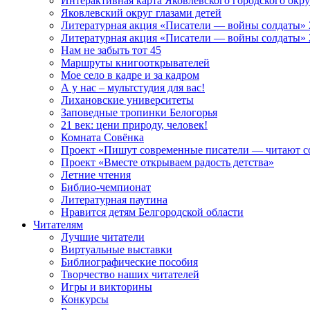
Интерактивная карта Яковлевского городского окру
Яковлевский округ глазами детей
Литературная акция «Писатели — войны солдаты» 
Литературная акция «Писатели — войны солдаты» 
Нам не забыть тот 45
Маршруты книгооткрывателей
Мое село в кадре и за кадром
А у нас – мультстудия для вас!
Лихановские университеты
Заповедные тропинки Белогорья
21 век: цени природу, человек!
Комната Совёнка
Проект «Пишут современные писатели — читают с
Проект «Вместе открываем радость детства»
Летние чтения
Библио-чемпионат
Литературная паутина
Нравится детям Белгородской области
Читателям
Лучшие читатели
Виртуальные выставки
Библиографические пособия
Творчество наших читателей
Игры и викторины
Конкурсы