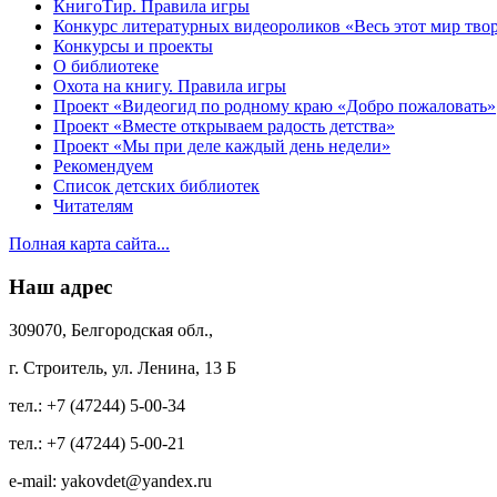
КнигоТир. Правила игры
Конкурс литературных видеороликов «Весь этот мир тво
Конкурсы и проекты
О библиотеке
Охота на книгу. Правила игры
Проект «Видеогид по родному краю «Добро пожаловать»
Проект «Вместе открываем радость детства»
Проект «Мы при деле каждый день недели»
Рекомендуем
Список детских библиотек
Читателям
Полная карта сайта...
Наш адрес
309070, Белгородская обл.,
г. Строитель, ул. Ленина, 13 Б
тел.:
+7 (47244) 5-00-34
тел.:
+7 (47244) 5-00-21
e-mail:
yakovdet@yandex.ru