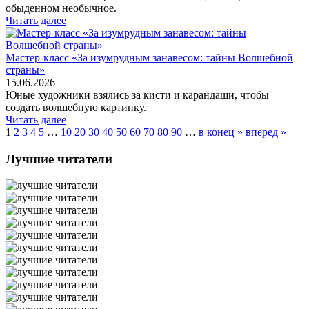
обыденном необычное.
Читать далее
Мастер-класс «За изумрудным занавесом: тайны Волшебной
страны»
15.06.2026
Юные художники взялись за кисти и карандаши, чтобы
создать волшебную картинку.
Читать далее
1
2
3
4
5
…
10
20
30
40
50
60
70
80
90
…
в конец »
вперед »
Лучшие читатели