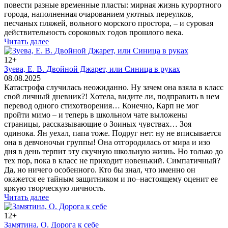
повести разные временные пласты: мирная жизнь курортного
города, наполненная очарованием уютных переулков,
песчаных пляжей, вольного морского простора, – и суровая
действительность сороковых годов прошлого века.
Читать далее
12+
Зуева, Е. В. Двойной Джарет, или Синица в руках
08.08.2025
Катастрофа случилась неожиданно. Ну зачем она взяла в класс
свой личный дневник?! Хотела, видите ли, подправить в нем
перевод одного стихотворения… Конечно, Карп не мог
пройти мимо – и теперь в школьном чате выложены
страницы, рассказывающие о Зоиных чувствах… Зоя
одинока. Ян уехал, папа тоже. Подруг нет: ну не вписывается
она в девчоночьи группы! Она отгородилась от мира и изо
дня в день терпит эту скучную школьную жизнь. Но только до
тех пор, пока в класс не приходит новенький. Симпатичный?
Да, но ничего особенного. Кто бы знал, что именно он
окажется ее тайным защитником и по–настоящему оценит ее
яркую творческую личность.
Читать далее
12+
Замятина, О. Дорога к себе