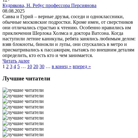
Кудрякова, Н. Ребус профессора Персиянова
08.08.2025
Савва и Гурий – верные друзья, соседи и одноклассники,
обычные московские подростки. Кроме имен, от сверстников
они отличались страстью к чтению. Особенно нравились им
приключения Шерлока Холмса и доктора Ватсона. Когда
наступили летние каникулы, ребята занялись любимым делом:
взяв блокноты, бинокли и лупы, они спускались в метро и
присматривались к пассажирам, пытаясь по внешним деталям
определить, кто есть кто и чем занимается.
Читать далее
1
2
3
4
5
…
10
20
30
…
в конец »
вперед »
Лучшие читатели