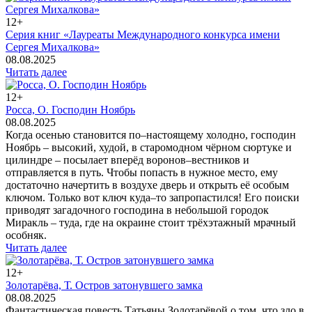
12+
Серия книг «Лауреаты Международного конкурса имени
Сергея Михалкова»
08.08.2025
Читать далее
12+
Росса, О. Господин Ноябрь
08.08.2025
Когда осенью становится по–настоящему холодно, господин
Ноябрь – высокий, худой, в старомодном чёрном сюртуке и
цилиндре – посылает вперёд воронов–вестников и
отправляется в путь. Чтобы попасть в нужное место, ему
достаточно начертить в воздухе дверь и открыть её особым
ключом. Только вот ключ куда–то запропастился! Его поиски
приводят загадочного господина в небольшой городок
Миракль – туда, где на окраине стоит трёхэтажный мрачный
особняк.
Читать далее
12+
Золотарёва, Т. Остров затонувшего замка
08.08.2025
Фантастическая повесть Татьяны Золотарёвой о том, что зло в