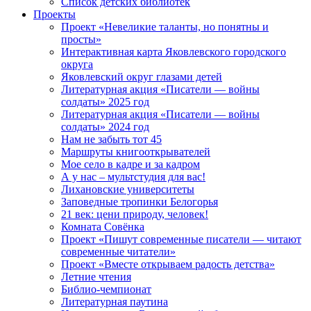
Список детских библиотек
Проекты
Проект «Невеликие таланты, но понятны и
просты»
Интерактивная карта Яковлевского городского
округа
Яковлевский округ глазами детей
Литературная акция «Писатели — войны
солдаты» 2025 год
Литературная акция «Писатели — войны
солдаты» 2024 год
Нам не забыть тот 45
Маршруты книгооткрывателей
Мое село в кадре и за кадром
А у нас – мультстудия для вас!
Лихановские университеты
Заповедные тропинки Белогорья
21 век: цени природу, человек!
Комната Совёнка
Проект «Пишут современные писатели — читают
современные читатели»
Проект «Вместе открываем радость детства»
Летние чтения
Библио-чемпионат
Литературная паутина