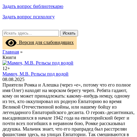
Задать вопрос библиотекарю
Задать вопрос психологу
Искать
Версия для слабовидящих
Главная
»
Книги
12+
Мамич, М.В. Рельсы под водой
08.08.2025
Приятели Ромка и Алешка (через «е», потому что его полное
имя Олег) находят на морском берегу череп. Ребята гадают,
кому он может принадлежать: какому–нибудь немцу, одному
из тех, кто оккупировал их родную Евпаторию во время
Великой Отечественной войны, или нашему бойцу из
легендарного Евпаторийского десанта. О героях–десантниках,
высадившихся в начале 1942 года на евпаторийский берег и
почти всех погибших в неравном бою, Ромке рассказывал
дедушка. Мальчик знает, что его прапрадед был расстрелян
фашистами здесь, на улицах Евпатории. Так смешиваются в