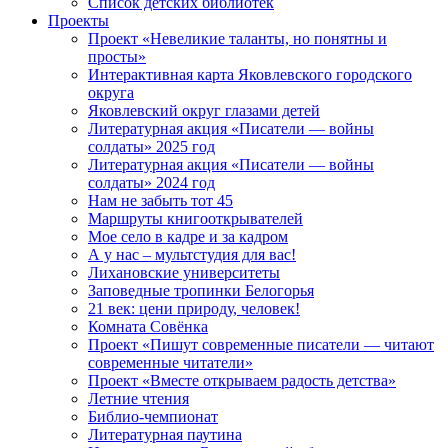
Список детских библиотек
Проекты
Проект «Невеликие таланты, но понятны и
просты»
Интерактивная карта Яковлевского городского
округа
Яковлевский округ глазами детей
Литературная акция «Писатели — войны
солдаты» 2025 год
Литературная акция «Писатели — войны
солдаты» 2024 год
Нам не забыть тот 45
Маршруты книгооткрывателей
Мое село в кадре и за кадром
А у нас – мультстудия для вас!
Лихановские университеты
Заповедные тропинки Белогорья
21 век: цени природу, человек!
Комната Совёнка
Проект «Пишут современные писатели — читают
современные читатели»
Проект «Вместе открываем радость детства»
Летние чтения
Библио-чемпионат
Литературная паутина