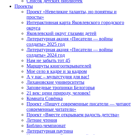
Список детских библиотек
Проекты
Проект «Невеликие таланты, но понятны и
просты»
Интерактивная карта Яковлевского городского
округа
Яковлевский округ глазами детей
Литературная акция «Писатели — войны
солдаты» 2025 год
Литературная акция «Писатели — войны
солдаты» 2024 год
Нам не забыть тот 45
Маршруты книгооткрывателей
Мое село в кадре и за кадром
А у нас – мультстудия для вас!
Лихановские университеты
Заповедные тропинки Белогорья
21 век: цени природу, человек!
Комната Совёнка
Проект «Пишут современные писатели — читают
современные читатели»
Проект «Вместе открываем радость детства»
Летние чтения
Библио-чемпионат
Литературная паутина