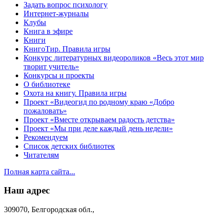
Задать вопрос психологу
Интернет-журналы
Клубы
Книга в эфире
Книги
КнигоТир. Правила игры
Конкурс литературных видеороликов «Весь этот мир
творит учитель»
Конкурсы и проекты
О библиотеке
Охота на книгу. Правила игры
Проект «Видеогид по родному краю «Добро
пожаловать»
Проект «Вместе открываем радость детства»
Проект «Мы при деле каждый день недели»
Рекомендуем
Список детских библиотек
Читателям
Полная карта сайта...
Наш адрес
309070, Белгородская обл.,