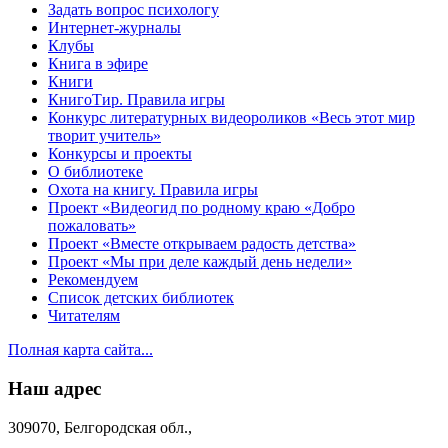
Задать вопрос психологу
Интернет-журналы
Клубы
Книга в эфире
Книги
КнигоТир. Правила игры
Конкурс литературных видеороликов «Весь этот мир
творит учитель»
Конкурсы и проекты
О библиотеке
Охота на книгу. Правила игры
Проект «Видеогид по родному краю «Добро
пожаловать»
Проект «Вместе открываем радость детства»
Проект «Мы при деле каждый день недели»
Рекомендуем
Список детских библиотек
Читателям
Полная карта сайта...
Наш адрес
309070, Белгородская обл.,