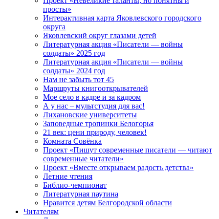
Проект «Невеликие таланты, но понятны и
просты»
Интерактивная карта Яковлевского городского
округа
Яковлевский округ глазами детей
Литературная акция «Писатели — войны
солдаты» 2025 год
Литературная акция «Писатели — войны
солдаты» 2024 год
Нам не забыть тот 45
Маршруты книгооткрывателей
Мое село в кадре и за кадром
А у нас – мультстудия для вас!
Лихановские университеты
Заповедные тропинки Белогорья
21 век: цени природу, человек!
Комната Совёнка
Проект «Пишут современные писатели — читают
современные читатели»
Проект «Вместе открываем радость детства»
Летние чтения
Библио-чемпионат
Литературная паутина
Нравится детям Белгородской области
Читателям