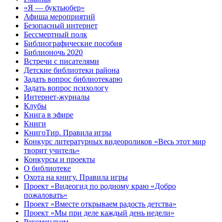
«Я — буктьюбер»
Афиша мероприятий
Безопасный интернет
Бессмертный полк
Библиографические пособия
Библионочь 2020
Встречи с писателями
Детские библиотеки района
Задать вопрос библиотекарю
Задать вопрос психологу
Интернет-журналы
Клубы
Книга в эфире
Книги
КнигоТир. Правила игры
Конкурс литературных видеороликов «Весь этот мир
творит учитель»
Конкурсы и проекты
О библиотеке
Охота на книгу. Правила игры
Проект «Видеогид по родному краю «Добро
пожаловать»
Проект «Вместе открываем радость детства»
Проект «Мы при деле каждый день недели»
Рекомендуем