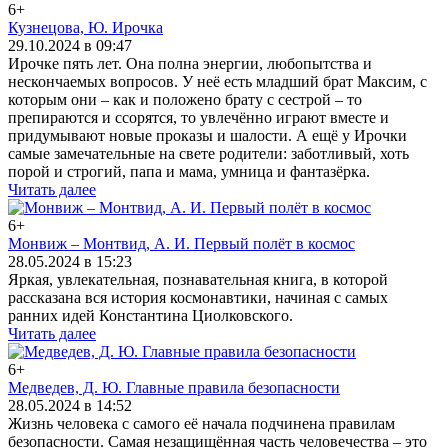
6+
Кузнецова, Ю. Ирочка
29.10.2024 в 09:47
Ирочке пять лет. Она полна энергии, любопытства и
нескончаемых вопросов. У неё есть младший брат Максим, с
которым они – как и положено брату с сестрой – то
препираются и ссорятся, то увлечённо играют вместе и
придумывают новые проказы и шалости. А ещё у Ирочки
самые замечательные на свете родители: заботливый, хоть
порой и строгий, папа и мама, умница и фантазёрка.
Читать далее
6+
Монвиж – Монтвид, А. И. Первый полёт в космос
28.05.2024 в 15:23
Яркая, увлекательная, познавательная книга, в которой
рассказана вся история космонавтики, начиная с самых
ранних идей Константина Циолковского.
Читать далее
6+
Медведев, Д. Ю. Главные правила безопасности
28.05.2024 в 14:52
Жизнь человека с самого её начала подчинена правилам
безопасности. Самая незащищённая часть человечества – это