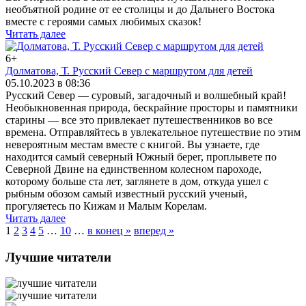
необъятной родине от ее столицы и до Дальнего Востока
вместе с героями самых любимых сказок!
Читать далее
6+
Долматова, Т. Русский Север с маршрутом для детей
05.10.2023 в 08:36
Русский Север — суровый, загадочный и волшебный край!
Необыкновенная природа, бескрайние просторы и памятники
старины — все это привлекает путешественников во все
времена. Отправляйтесь в увлекательное путешествие по этим
невероятным местам вместе с книгой. Вы узнаете, где
находится самый северный Южный берег, проплывете по
Северной Двине на единственном колесном пароходе,
которому больше ста лет, заглянете в дом, откуда ушел с
рыбным обозом самый известный русский ученый,
прогуляетесь по Кижам и Малым Корелам.
Читать далее
1
2
3
4
5
…
10
…
в конец »
вперед »
Лучшие читатели