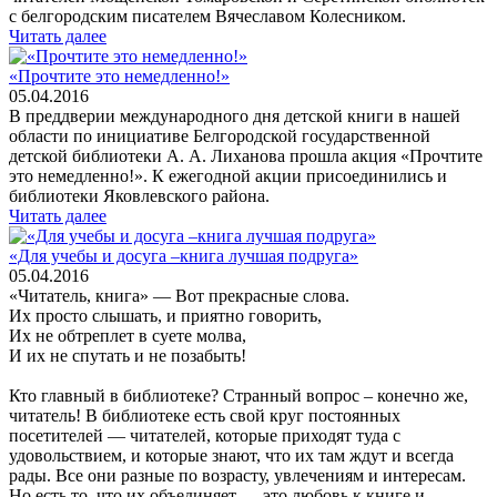
с белгородским писателем Вячеславом Колесником.
Читать далее
«Прочтите это немедленно!»
05.04.2016
В преддверии международного дня детской книги в нашей
области по инициативе Белгородской государственной
детской библиотеки А. А. Лиханова прошла акция «Прочтите
это немедленно!». К ежегодной акции присоединились и
библиотеки Яковлевского района.
Читать далее
«Для учебы и досуга –книга лучшая подруга»
05.04.2016
«Читатель, книга» — Вот прекрасные слова.
Их просто слышать, и приятно говорить,
Их не обтреплет в суете молва,
И их не спутать и не позабыть!
Кто главный в библиотеке? Странный вопрос – конечно же,
читатель! В библиотеке есть свой круг постоянных
посетителей — читателей, которые приходят туда с
удовольствием, и которые знают, что их там ждут и всегда
рады. Все они разные по возрасту, увлечениям и интересам.
Но есть то, что их объединяет — это любовь к книге и